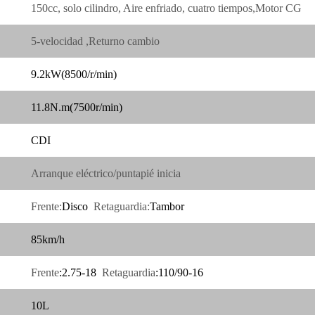
150cc, solo cilindro,
Aire enfriado
,
cuatro tiempos
,Motor CG
5-velocidad ,Returno cambio
9.2kW(8500/r/min)
11.8N.m(7500r/min)
CDI
Arranque eléctrico/puntapié inicia
Frente:
Disco
Retaguardia:
Tambor
85km/h
Frente
:2.75-18
Retaguardia
:110/90-16
10L