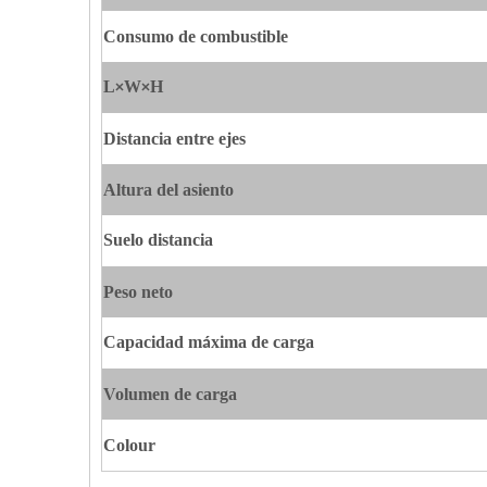
Consumo de combustible
L
W
H
×
×
Distancia entre ejes
Altura del asiento
S
uelo
distancia
Peso neto
Capacidad m
xima de carga
á
Volumen de carga
Colour