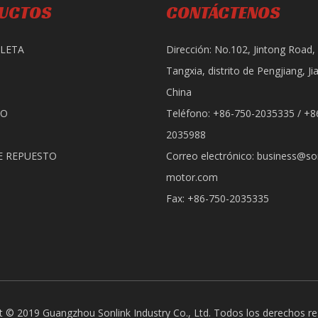
UCTOS
CONTÁCTENOS
LETA
Dirección: No.102, Jintong Road,
Tangxia, distrito de Pengjiang, J
China
RO
Teléfono: +86-750-2035335 / +8
2035988
E REPUESTO
Correo electrónico:
business@son
motor.com
Fax: +86-750-2035335
t © 2019 Guangzhou Sonlink Industry Co., Ltd. Todos los derechos r