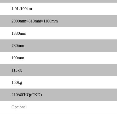
1.9L/100km
2000mm×810mm×1100mm
1330mm
780mm
190mm
113kg
150kg
210/40'HQ(CKD)
Opcional