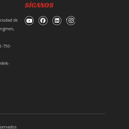
SÍGANOS
 ciudad de
iangmen,
6-750-
Moto SL150-D
link-
eservados