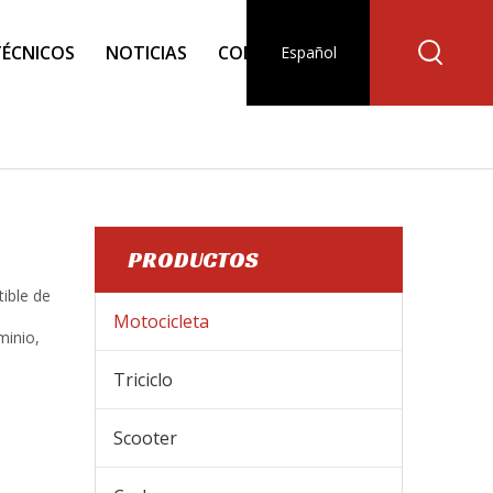
TÉCNICOS
NOTICIAS
CONTACTO
Español
PRODUCTOS
ible de
Motocicleta
minio,
Triciclo
SL200-3F
Scooter