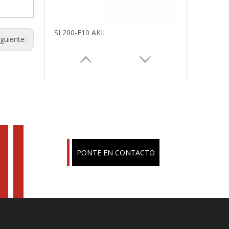
SL250GY-5A
iguiente:
PONTE EN CONTACTO
SL200-F16