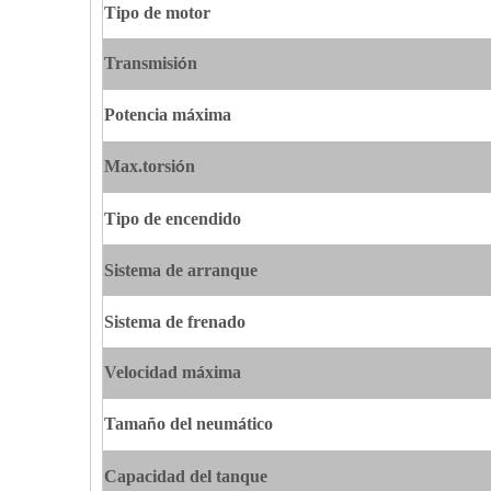
Tipo de motor
Transmisi
n
ó
Potencia m
xima
á
Max.
torsi
n
ó
Tipo de encendido
Sistema de arranque
Sistema de frenado
Velocidad m
xima
á
Tama
o del neum
tico
ñ
á
Capacidad del tanque