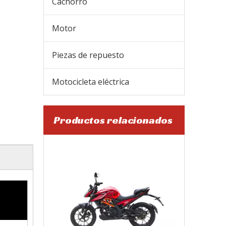
Cachorro
Motor
Piezas de repuesto
Motocicleta eléctrica
Productos relacionados
SL200-F9