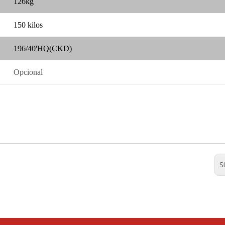
126kg
150 kilos
196/40'HQ(CKD)
Opcional
S