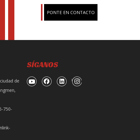
PONTE EN CONTACTO
SÍGANOS
 ciudad de
iangmen,
6-750-
link-