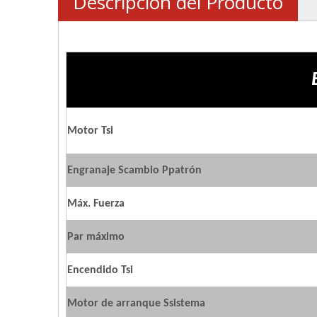
Descripción del Producto
Motor
T
si
Engranaje
S
cambio
P
patrón
Máx. Fuerza
Par máximo
Encendido
T
si
Motor de arranque
S
sistema