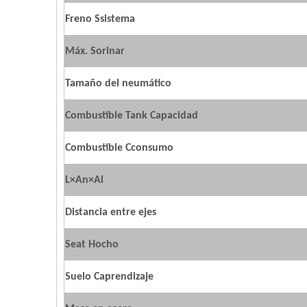
Freno
S
sistema
Máx.
S
orinar
Tamaño del neumático
Combustible
T
ank
C
apacidad
Combustible
C
consumo
L×An×Al
Distancia entre ejes
Seat
H
ocho
Suelo
C
aprendizaje