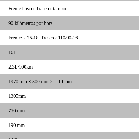
Frente:Disco
Trasero: tambor
90 kilómetros por hora
Frente: 2.75-18 Trasero: 110/90-16
16L
2.3L/100km
1970 mm × 800 mm × 1110 mm
1305mm
750 mm
190 mm