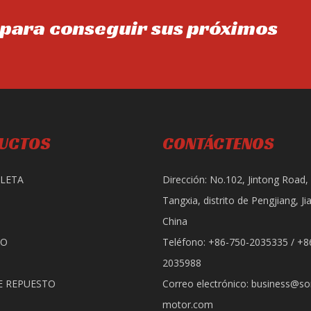
para conseguir sus próximos
UCTOS
CONTÁCTENOS
LETA
Dirección: No.102, Jintong Road,
Tangxia, distrito de Pengjiang, J
China
RO
Teléfono: +86-750-2035335 / +8
2035988
E REPUESTO
Correo electrónico:
business@son
motor.com