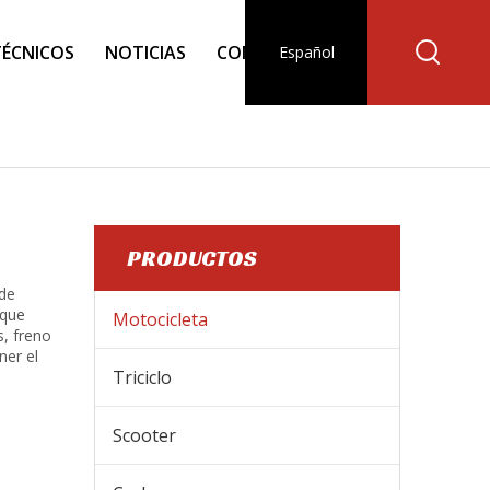
TÉCNICOS
NOTICIAS
CONTACTO
Español
PRODUCTOS
de
nque
Motocicleta
s, freno
ner el
Triciclo
Scooter