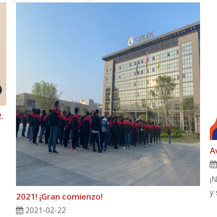
.
A
¡N
y 
2021! ¡Gran comienzo!
2021-02-22